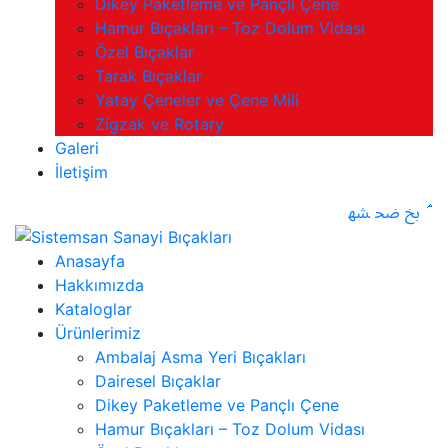
Dikey Paketleme ve Pançlı Çene
Hamur Bıçakları – Toz Dolum Vidası
Özel Bıçaklar
Tarak Bıçaklar
Yatay Çeneler ve Çene Mili
Zigzak ve Rotary
Galeri
İletişim
Anasayfa
Hakkımızda
Kataloglar
Ürünlerimiz
Ambalaj Asma Yeri Bıçakları
Dairesel Bıçaklar
Dikey Paketleme ve Pançlı Çene
Hamur Bıçakları – Toz Dolum Vidası