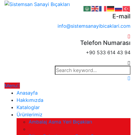
E-mail
info@sistemsanayibicaklari.com
Telefon Numarası
+90 533 614 43 94
Menu
Anasayfa
Hakkımızda
Kataloglar
Ürünlerimiz
Ambalaj Asma Yeri Bıçakları
Dairesel Bıçaklar