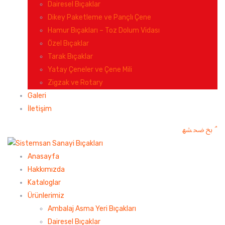
Dairesel Bıçaklar
Dikey Paketleme ve Pançlı Çene
Hamur Bıçakları – Toz Dolum Vidası
Özel Bıçaklar
Tarak Bıçaklar
Yatay Çeneler ve Çene Mili
Zigzak ve Rotary
Galeri
İletişim
Anasayfa
Hakkımızda
Kataloglar
Ürünlerimiz
Ambalaj Asma Yeri Bıçakları
Dairesel Bıçaklar