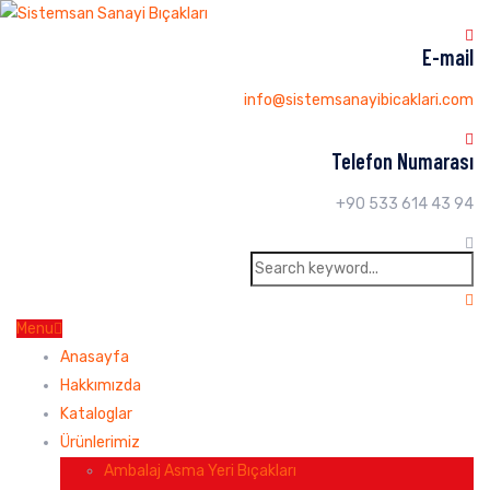
E-mail
info@sistemsanayibicaklari.com
Telefon Numarası
+90 533 614 43 94
Menu
Anasayfa
Hakkımızda
Kataloglar
Ürünlerimiz
Ambalaj Asma Yeri Bıçakları