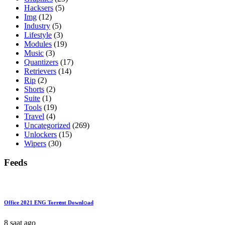
Hacksers
(5)
Img
(12)
Industry
(5)
Lifestyle
(3)
Modules
(19)
Music
(3)
Quantizers
(17)
Retrievers
(14)
Rip
(2)
Shorts
(2)
Suite
(1)
Tools
(19)
Travel
(4)
Uncategorized
(269)
Unlockers
(15)
Wipers
(30)
Feeds
Office 2021 ENG Torr𝐞nt Downl𝚘аd
8 saat ago