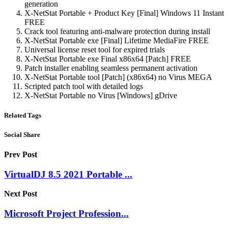
generation
X-NetStat Portable + Product Key [Final] Windows 11 Instant
FREE
Crack tool featuring anti-malware protection during install
X-NetStat Portable exe [Final] Lifetime MediaFire FREE
Universal license reset tool for expired trials
X-NetStat Portable exe Final x86x64 [Patch] FREE
Patch installer enabling seamless permanent activation
X-NetStat Portable tool [Patch] (x86x64) no Virus MEGA
Scripted patch tool with detailed logs
X-NetStat Portable no Virus [Windows] gDrive
Related Tags
Social Share
Prev Post
VirtualDJ 8.5 2021 Portable ...
Next Post
Microsoft Project Profession...