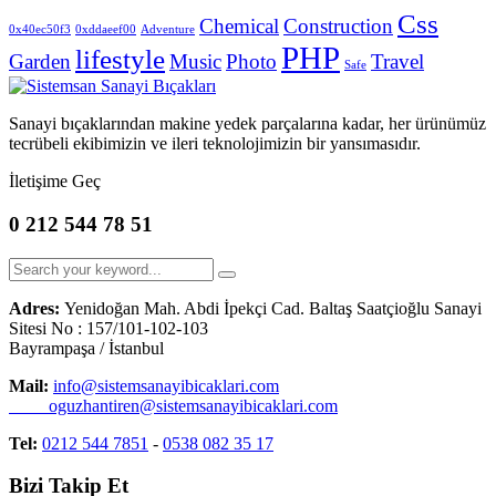
Css
Chemical
Construction
0x40ec50f3
0xddaeef00
Adventure
PHP
lifestyle
Garden
Music
Photo
Travel
Safe
Sanayi bıçaklarından makine yedek parçalarına kadar, her ürünümüz
tecrübeli ekibimizin ve ileri teknolojimizin bir yansımasıdır.
İletişime Geç
0 212 544 78 51
Adres:
Yenidoğan Mah. Abdi İpekçi Cad. Baltaş Saatçioğlu Sanayi
Sitesi No : 157/101-102-103
Bayrampaşa / İstanbul
Mail:
info@sistemsanayibicaklari.com
oguzhantiren@sistemsanayibicaklari.com
Tel:
0212 544 7851
-
0538 082 35 17
Bizi Takip Et