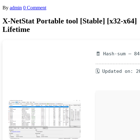
By
admin
0 Comment
X-NetStat Portable tool [Stable] [x32-x64]
Lifetime
🧾 Hash-sum — 8
🗓 Updated on: 2