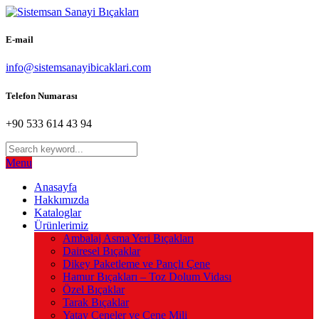
E-mail
info@sistemsanayibicaklari.com
Telefon Numarası
+90 533 614 43 94
Menu
Anasayfa
Hakkımızda
Kataloglar
Ürünlerimiz
Ambalaj Asma Yeri Bıçakları
Dairesel Bıçaklar
Dikey Paketleme ve Pançlı Çene
Hamur Bıçakları – Toz Dolum Vidası
Özel Bıçaklar
Tarak Bıçaklar
Yatay Çeneler ve Çene Mili