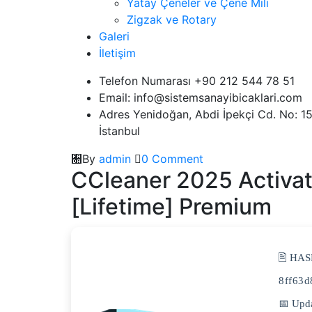
Yatay Çeneler ve Çene Mili
Zigzak ve Rotary
Galeri
İletişim
Telefon Numarası +90 212 544 78 51
Email: info@sistemsanayibicaklari.com
Adres Yenidoğan, Abdi İpekçi Cd. No: 
İstanbul
By
admin
0 Comment
CCleaner 2025 Activa
[Lifetime] Premium
🖹 HA
8ff63
📅 Upd