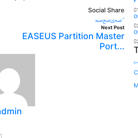
F
Social Share
O
Next Post
O
EASEUS Partition Master
Port...
0x
C
M
admin