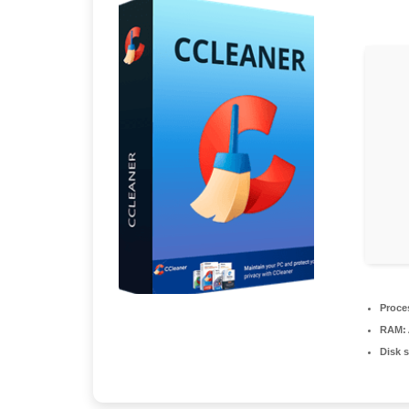
Proce
RAM:
Disk 