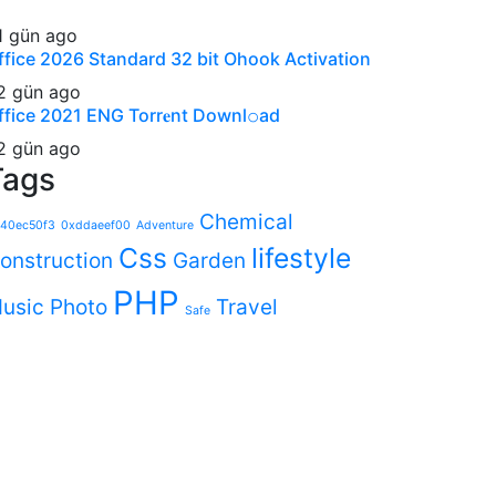
1 gün ago
ffice 2026 Standard 32 bit Ohook Activation
2 gün ago
ffice 2021 ENG Torr𝐞nt Downl𝚘аd
2 gün ago
Tags
Chemical
40ec50f3
0xddaeef00
Adventure
Css
lifestyle
onstruction
Garden
PHP
usic
Photo
Travel
Safe