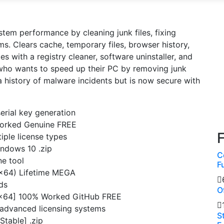
stem performance by cleaning junk files, fixing
ms. Clears cache, temporary files, browser history,
es with a registry cleaner, software uninstaller, and
 who wants to speed up their PC by removing junk
 a history of malware incidents but is now secure with
serial key generation
Worked Genuine FREE
iple license types
indows 10 .zip
C
ne tool
F
6x64) Lifetime MEGA
ds
O
2x64] 100% Worked GitHub FREE
 advanced licensing systems
S
Stable] .zip