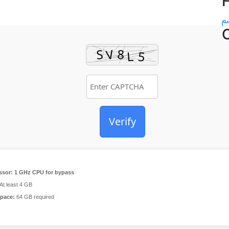
Verify
ssor:
1 GHz CPU for bypass
At least 4 GB
space:
64 GB required