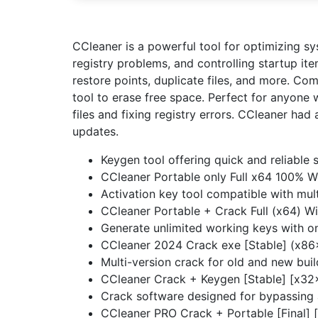
CCleaner is a powerful tool for optimizing sy
registry problems, and controlling startup ite
restore points, duplicate files, and more. Com
tool to erase free space. Perfect for anyone
files and fixing registry errors. CCleaner had
updates.
Keygen tool offering quick and reliable 
CCleaner Portable only Full x64 100% 
Activation key tool compatible with mult
CCleaner Portable + Crack Full (x64) W
Generate unlimited working keys with o
CCleaner 2024 Crack exe [Stable] (x8
Multi-version crack for old and new buil
CCleaner Crack + Keygen [Stable] [x3
Crack software designed for bypassing
CCleaner PRO Crack + Portable [Final] [