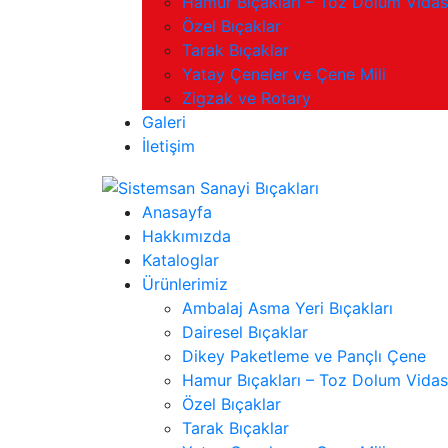
Hamur Bıçakları – Toz Dolum Vidas
Özel Bıçaklar
Tarak Bıçaklar
Yatay Çeneler ve Çene Mili
Zigzak ve Rotary
Galeri
İletişim
Anasayfa
Hakkımızda
Kataloglar
Ürünlerimiz
Ambalaj Asma Yeri Bıçakları
Dairesel Bıçaklar
Dikey Paketleme ve Pançlı Çene
Hamur Bıçakları – Toz Dolum Vidas
Özel Bıçaklar
Tarak Bıçaklar