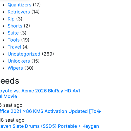
Quantizers
(17)
Retrievers
(14)
Rip
(3)
Shorts
(2)
Suite
(3)
Tools
(19)
Travel
(4)
Uncategorized
(269)
Unlockers
(15)
Wipers
(30)
Feeds
oyote vs. Acme 2026 BluRay HD AVI
ullMovie
6 saat ago
ffice 2021 x86 KMS Activation Updated [Тo�
18 saat ago
teven Slate Drums (SSD5) Portable + Keygen