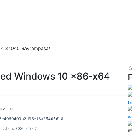
157, 34040 Bayrampaşa/
ted Windows 10 x86-x64
F
SH-SUM:
d8c4969409b2d36c18a254056b8
ated on: 2026-05-07