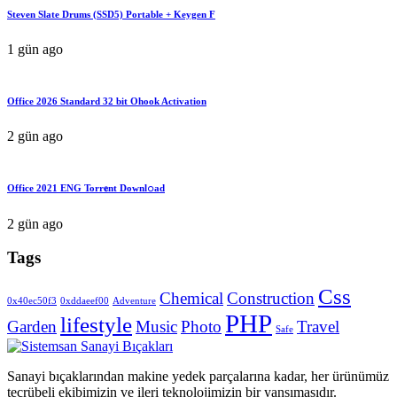
Steven Slate Drums (SSD5) Portable + Keygen F
1 gün ago
Office 2026 Standard 32 bit Ohook Activation
2 gün ago
Office 2021 ENG Torr𝐞nt Downl𝚘аd
2 gün ago
Tags
Css
Chemical
Construction
0x40ec50f3
0xddaeef00
Adventure
PHP
lifestyle
Garden
Music
Photo
Travel
Safe
Sanayi bıçaklarından makine yedek parçalarına kadar, her ürünümüz
tecrübeli ekibimizin ve ileri teknolojimizin bir yansımasıdır.