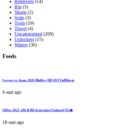
Retrievers
(14)
Rip
(3)
Shorts
(2)
Suite
(3)
Tools
(19)
Travel
(4)
Uncategorized
(269)
Unlockers
(15)
Wipers
(30)
Feeds
Coyote vs. Acme 2026 BluRay HD AVI FullMovie
6 saat ago
Office 2021 x86 KMS Activation Updated [Тo�
18 saat ago