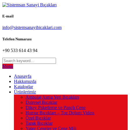
E-mail
info@sistemsanayibicaklari.com
Telefon Numarası
+90 533 614 43 94
Menu
Anasayfa
Hakkımızda
Kataloglar
Ürünlerimiz
Ambalaj Asma Yeri Bıçakları
Dairesel Bıçaklar
Dikey Paketleme ve Pançlı Çene
Hamur Bıçakları – Toz Dolum Vidası
Özel Bıçaklar
Tarak Bıçaklar
Yatay Çeneler ve Çene Mili