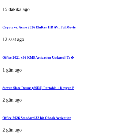
15 dakika ago
Coyote vs. Acme 2026 BluRay HD AVI FullMovie
12 saat ago
Office 2021 x86 KMS Activation Updated [Тo�
1 gün ago
Steven Slate Drums (SSD5) Portable + Keygen F
2 gün ago
Office 2026 Standard 32 bit Ohook Activation
2 gün ago