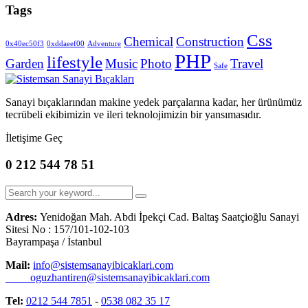
Tags
Css
Chemical
Construction
0x40ec50f3
0xddaeef00
Adventure
PHP
lifestyle
Garden
Music
Photo
Travel
Safe
Sanayi bıçaklarından makine yedek parçalarına kadar, her ürünümüz
tecrübeli ekibimizin ve ileri teknolojimizin bir yansımasıdır.
İletişime Geç
0 212 544 78 51
Adres:
Yenidoğan Mah. Abdi İpekçi Cad. Baltaş Saatçioğlu Sanayi
Sitesi No : 157/101-102-103
Bayrampaşa / İstanbul
Mail:
info@sistemsanayibicaklari.com
oguzhantiren@sistemsanayibicaklari.com
Tel:
0212 544 7851
-
0538 082 35 17