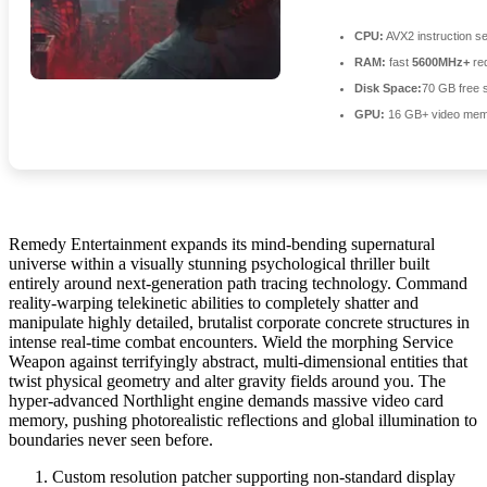
CPU:
AVX2 instruction s
RAM:
fast
5600MHz+
re
Disk Space:
70 GB free 
GPU:
16 GB+ video me
Remedy Entertainment expands its mind-bending supernatural
universe within a visually stunning psychological thriller built
entirely around next-generation path tracing technology. Command
reality-warping telekinetic abilities to completely shatter and
manipulate highly detailed, brutalist corporate concrete structures in
intense real-time combat encounters. Wield the morphing Service
Weapon against terrifyingly abstract, multi-dimensional entities that
twist physical geometry and alter gravity fields around you. The
hyper-advanced Northlight engine demands massive video card
memory, pushing photorealistic reflections and global illumination to
boundaries never seen before.
Custom resolution patcher supporting non-standard display