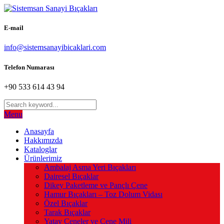
E-mail
info@sistemsanayibicaklari.com
Telefon Numarası
+90 533 614 43 94
Menu
Anasayfa
Hakkımızda
Kataloglar
Ürünlerimiz
Ambalaj Asma Yeri Bıçakları
Dairesel Bıçaklar
Dikey Paketleme ve Pançlı Çene
Hamur Bıçakları – Toz Dolum Vidası
Özel Bıçaklar
Tarak Bıçaklar
Yatay Çeneler ve Çene Mili